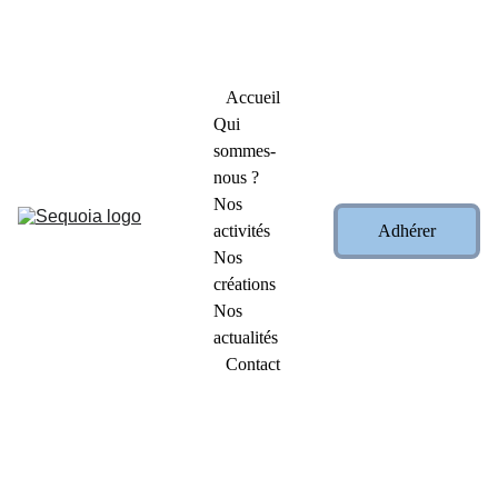
Profitez de nos promotions exceptionnelles : -15 % et 
-25 % sur nos créations !          
👉   
Cliquez ici pour les 
découvrir
   👈
Accueil
Qui 
sommes-
nous ?
Nos 
activités
Adhérer
Nos 
créations
Nos 
actualités
Contact