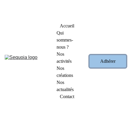
Profitez de nos promotions exceptionnelles : -15 % et 
-25 % sur nos créations !          
👉   
Cliquez ici pour les 
découvrir
   👈
Accueil
Qui 
sommes-
nous ?
Nos 
activités
Adhérer
Nos 
créations
Nos 
actualités
Contact