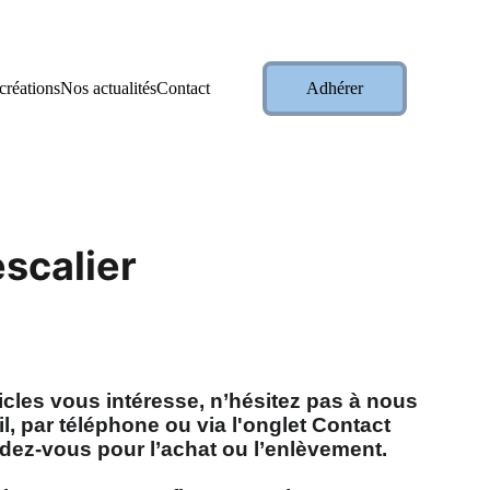
liquez ici pour les découvrir
   👈
créations
Nos actualités
Contact
Adhérer
scalier
ticles vous intéresse, n’hésitez pas à nous
l, par téléphone ou via l'onglet Contact
dez-vous pour l’achat ou l’enlèvement.