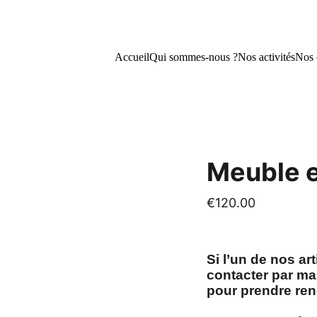
ionnelles : -15 % et -25 % sur nos créations !          
👉   
C
Accueil
Qui sommes-nous ?
Nos activités
Nos 
Meuble e
€120.00
Si l’un de nos ar
contacter par mai
pour prendre ren