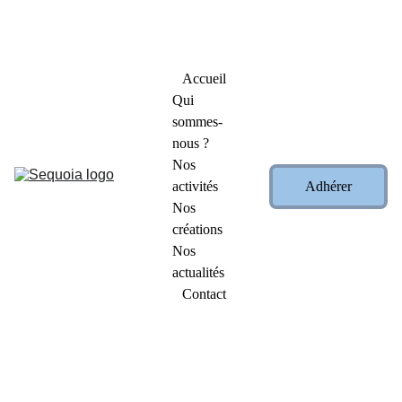
Profitez de nos promotions exceptionnelles : -15 % et 
-25 % sur nos créations !          
👉   
Cliquez ici pour les 
découvrir
   👈
Accueil
Qui 
sommes-
nous ?
Nos 
activités
Adhérer
Nos 
créations
Nos 
actualités
Contact