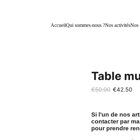
ionnelles : -15 % et -25 % sur nos créations !          
👉   
C
Accueil
Qui sommes-nous ?
Nos activités
Nos 
Table mu
€50.00
€42.50
Si l’un de nos ar
contacter par mai
pour prendre ren