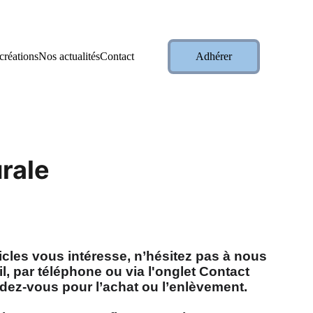
liquez ici pour les découvrir
   👈
créations
Nos actualités
Contact
Adhérer
rale
ticles vous intéresse, n’hésitez pas à nous
l, par téléphone ou via l'onglet Contact
dez-vous pour l’achat ou l’enlèvement.