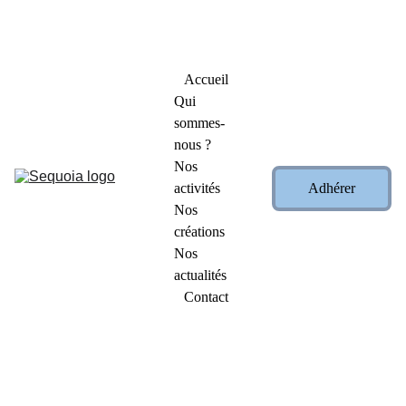
Profitez de nos promotions exceptionnelles : -15 % et 
-25 % sur nos créations !          
👉   
Cliquez ici pour les 
découvrir
   👈
Accueil
Qui 
sommes-
nous ?
Nos 
activités
Adhérer
Nos 
créations
Nos 
actualités
Contact